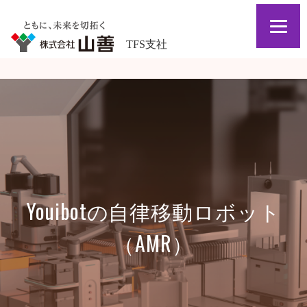
TFS支社
Youibotの自律移動ロボット
（AMR）