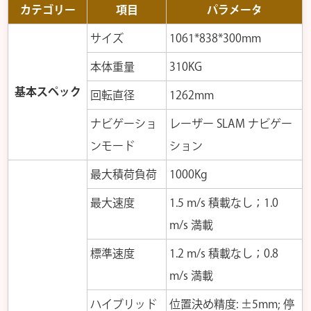
カテゴリー
項目
パラメータ
サイズ
1061*838*300mm
本体重量
310KG
基本スペック
回転直径
1262mm
ナビゲーショ
レーザー SLAM ナビゲー
ンモード
ション
最大積荷負荷
1000Kg
最大速度
1.5 m/s 積載なし；1.0
m/s 満載
標準速度
1.2 m/s 積載なし；0.8
m/s 満載
ハイブリッド
位置決め精度: ±5mm; 停