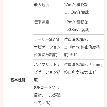
最大速度
1.5m/s 積載な
し;1.0m/s 満載
標準速度
1.2m/s 積載な
し;0.8m/s 満載
レーザーSLAM
位置決め精度:
ナビゲーション
±10mm; 停止角度精
位置決め精度
度: ±1°
ハイブリッドナ
位置決め精度: ±5mm;
ビゲーション精
停止角度精度: ±1°
基本性能
度
(QRコード又は
反射シールが貼
っている)