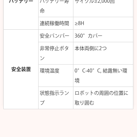
バッテリー
バッテリー寿
サイクル≥2,000回
命
連続稼働時間
≥8H
安全バンパー
360°カバー
非常停止ボタ
本体両側に2つ
ン
安全装置
環境温度
0°C-40°C, 結露無い環
境
状態指示ラン
ロボットの周囲の位置に
プ
取り囲む