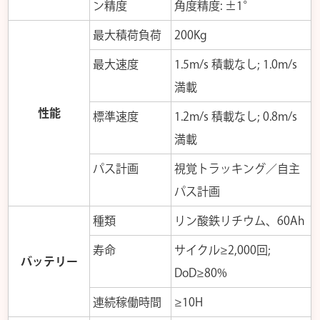
ン精度
角度精度: ±1°
最大積荷負荷
200Kg
最大速度
1.5m/s 積載なし; 1.0m/s
満載
性能
標準速度
1.2m/s 積載なし; 0.8m/s
満載
パス計画
視覚トラッキング／自主
パス計画
種類
リン酸鉄リチウム、60Ah
寿命
サイクル≥2,000回;
バッテリー
DoD≥80%
連続稼働時間
≥10H